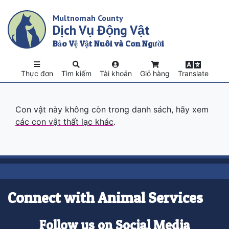
Skip
Multnomah County
to
Dịch Vụ Động Vật
main
content
Bảo Vệ Vật Nuôi và Con Người
Thực đơn
Tìm kiếm
Tài khoản
Giỏ hàng
Translate
Con vật này không còn trong danh sách, hãy xem
các con vật thất lạc khác
.
Connect with Animal Services
Follow us on Social Media