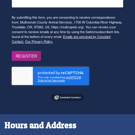
By submitting this form, you are consenting to receive correspondence
from: Multnomah County Animal Services, 1700 W Columbia River Highway,
Troutdale, OR, 97060, US, https://multcopets.org/. You can revoke your
consent to receive emails at any time by using the SafeUnsubscribe® link,
found at the bottom of every email.
Emails are serviced by Constant
Contact.
Our Privacy Policy.
REGISTER
Hours and Address