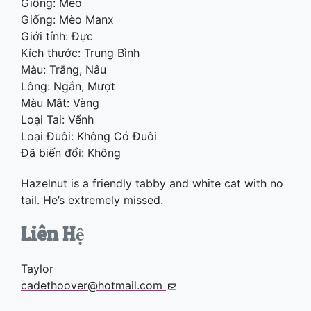
Giống: Mèo
Giống: Mèo Manx
Giới tính: Đực
Kích thước: Trung Bình
Màu: Trắng, Nâu
Lông: Ngắn, Mượt
Màu Mắt: Vàng
Loại Tai: Vểnh
Loại Đuôi: Không Có Đuôi
Đã biến đổi: Không
Hazelnut is a friendly tabby and white cat with no
tail. He’s extremely missed.
Liên Hệ
Taylor
cadethoover@hotmail.com