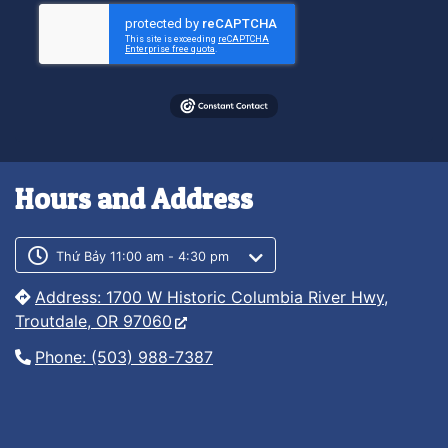
Hours and Address
Customer service phone number
Customer service weekly hours
Thứ Bảy 11:00 am - 4:30 pm
Address: 1700 W Historic Columbia River Hwy,
Troutdale, OR 97060
Phone: (503) 988-7387