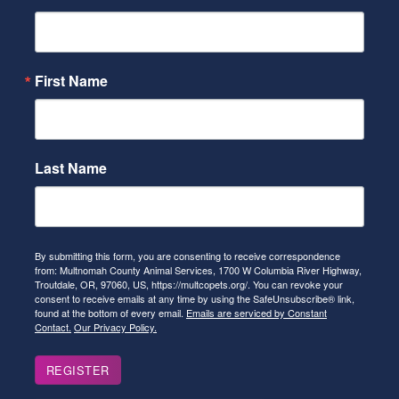
First Name
Last Name
By submitting this form, you are consenting to receive correspondence
from: Multnomah County Animal Services, 1700 W Columbia River Highway,
Troutdale, OR, 97060, US, https://multcopets.org/. You can revoke your
consent to receive emails at any time by using the SafeUnsubscribe® link,
found at the bottom of every email.
Emails are serviced by Constant
Contact.
Our Privacy Policy.
REGISTER