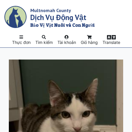
Skip
Multnomah County
to
Dịch Vụ Động Vật
main
content
Bảo Vệ Vật Nuôi và Con Người
Thực đơn
Tìm kiếm
Tài khoản
Giỏ hàng
Translate