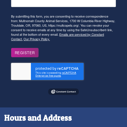
By submitting this form, you are consenting to receive correspondence
from: Multnomah County Animal Services, 1700 W Columbia River Highway,
Troutdale, OR, 97060, US, https://multcopets.org/. You can revoke your
consent to receive emails at any time by using the SafeUnsubscribe® link,
found at the bottom of every email.
Emails are serviced by Constant
Contact.
Our Privacy Policy.
REGISTER
Hours and Address