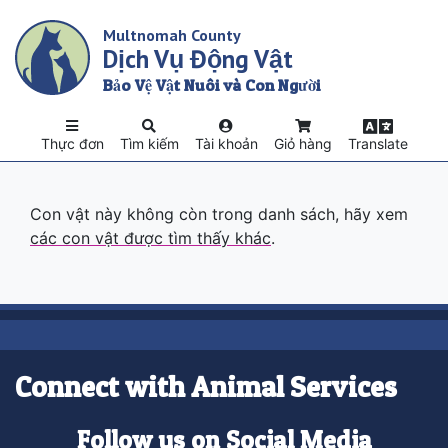
Skip
Multnomah County
to
Dịch Vụ Động Vật
main
content
Bảo Vệ Vật Nuôi và Con Người
Thực đơn
Tìm kiếm
Tài khoản
Giỏ hàng
Translate
Con vật này không còn trong danh sách, hãy xem
các con vật được tìm thấy khác
.
Connect with Animal Services
Follow us on Social Media