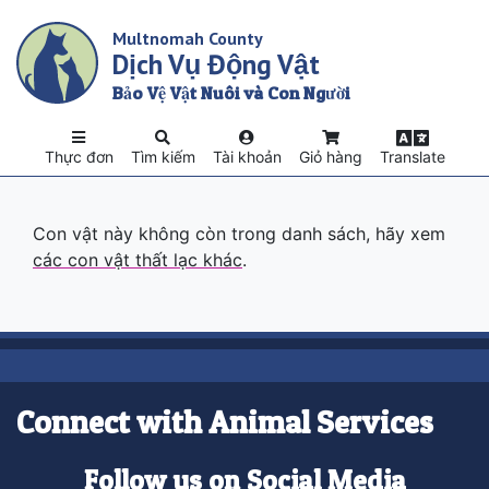
Skip
Multnomah County
to
Dịch Vụ Động Vật
main
content
Bảo Vệ Vật Nuôi và Con Người
Thực đơn
Tìm kiếm
Tài khoản
Giỏ hàng
Translate
Con vật này không còn trong danh sách, hãy xem
các con vật thất lạc khác
.
Connect with Animal Services
Follow us on Social Media