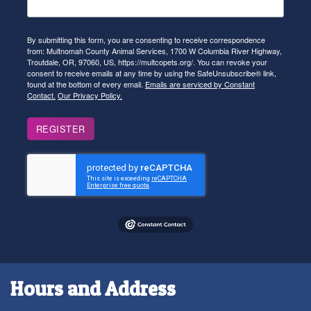
By submitting this form, you are consenting to receive correspondence
from: Multnomah County Animal Services, 1700 W Columbia River Highway,
Troutdale, OR, 97060, US, https://multcopets.org/. You can revoke your
consent to receive emails at any time by using the SafeUnsubscribe® link,
found at the bottom of every email.
Emails are serviced by Constant
Contact.
Our Privacy Policy.
REGISTER
Hours and Address