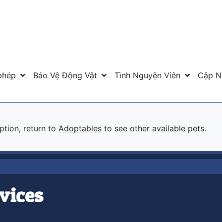
phép
Bảo Vệ Động Vật
Tình Nguyện Viên
Cập N
option, return to
Adoptables
to see other available pets.
vices