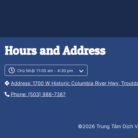
Hours and Address
Customer service phone numb
Customer service weekly hour
Chủ Nhật 11:00 am - 4:30 pm
Address: 1700 W Historic Columbia River Hwy, Troutd
Phone: (503) 988-7387
©2026 Trung Tâm Dịch V