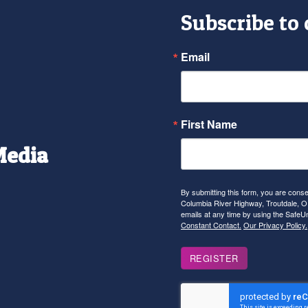
Subscribe to
Email
First Name
Media
r
tagram
YouTube
By submitting this form, you are con
Columbia River Highway, Troutdale, OR
emails at any time by using the SafeU
Constant Contact.
Our Privacy Policy.
REGISTER