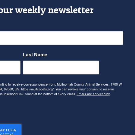
 our weekly newsletter
Last Name
senting to receive correspondence from: Multnomah County Animal Services, 1700 W
, 97060, US, https://multcopets.org/. You can revoke your consent to receive
nsubscribe® link, found at the bottom of every email.
Emails are serviced by