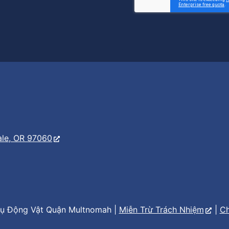
er
s
ale, OR 97060
ụ Động Vật Quận Multnomah |
Miễn Trừ Trách Nhiệm
|
Ch