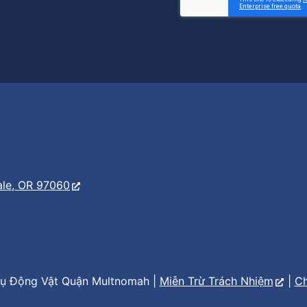
er
s
ale, OR 97060
ụ Động Vật Quận Multnomah |
Miễn Trừ Trách Nhiệm
|
Ch