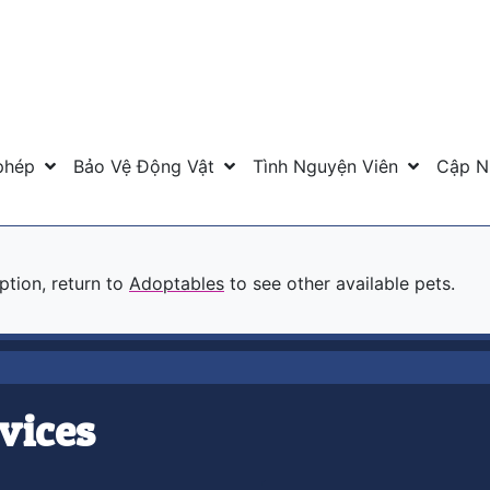
phép
Bảo Vệ Động Vật
Tình Nguyện Viên
Cập N
option, return to
Adoptables
to see other available pets.
vices