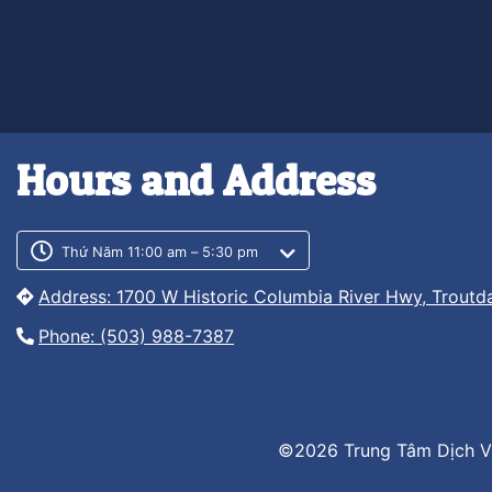
Hours and Address
Customer service phone numb
Customer service weekly hour
Thứ Năm 11:00 am – 5:30 pm
Address: 1700 W Historic Columbia River Hwy, Troutd
Phone: (503) 988-7387
©2026 Trung Tâm Dịch V