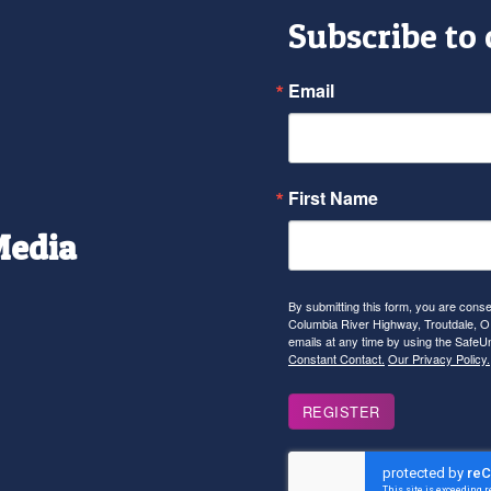
Subscribe to
Email
First Name
Media
r
tagram
YouTube
By submitting this form, you are con
Columbia River Highway, Troutdale, OR
emails at any time by using the SafeU
Constant Contact.
Our Privacy Policy.
REGISTER