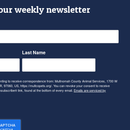
 our weekly newsletter
Last Name
senting to receive correspondence from: Multnomah County Animal Services, 1700 W
, 97060, US, https://multcopets.org/. You can revoke your consent to receive
nsubscribe® link, found at the bottom of every email.
Emails are serviced by