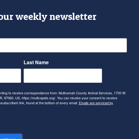
 our weekly newsletter
Last Name
senting to receive correspondence from: Multnomah County Animal Services, 1700 W
, 97060, US, https://multcopets.org/. You can revoke your consent to receive
nsubscribe® link, found at the bottom of every email.
Emails are serviced by