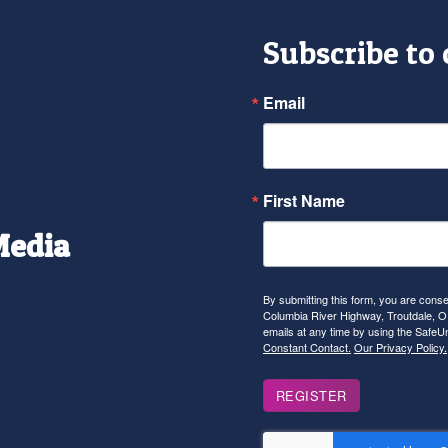
Subscribe to
Email
First Name
Media
r
tagram
YouTube
By submitting this form, you are con
Columbia River Highway, Troutdale, OR
emails at any time by using the SafeU
Constant Contact.
Our Privacy Policy.
REGISTER