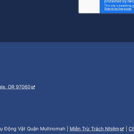
er
s
ale, OR 97060
ụ Động Vật Quận Multnomah |
Miễn Trừ Trách Nhiệm
|
Ch