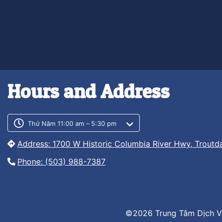
Hours and Address
Customer service phone numb
Customer service weekly hour
Thứ Năm 11:00 am – 5:30 pm
Address: 1700 W Historic Columbia River Hwy, Troutd
Phone: (503) 988-7387
©2026 Trung Tâm Dịch V