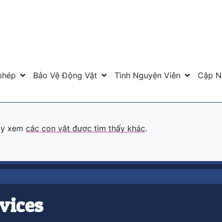
phép
Bảo Vệ Động Vật
Tình Nguyện Viên
Cập N
hãy xem
các con vật được tìm thấy khác
.
vices