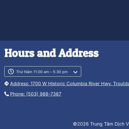
Hours and Address
Customer service phone numb
Customer service weekly hour
Thứ Năm 11:00 am – 5:30 pm
Address: 1700 W Historic Columbia River Hwy, Troutd
Phone: (503) 988-7387
©2026 Trung Tâm Dịch V