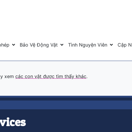
phép
Bảo Vệ Động Vật
Tình Nguyện Viên
Cập N
hãy xem
các con vật được tìm thấy khác
.
vices