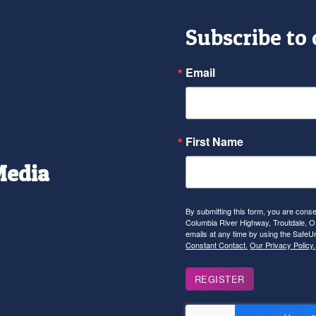
Subscribe to
Email
First Name
Media
r
tagram
YouTube
By submitting this form, you are con
Columbia River Highway, Troutdale, OR
emails at any time by using the SafeU
Constant Contact.
Our Privacy Policy.
REGISTER