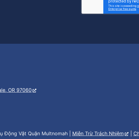
er
s
ale, OR 97060
ụ Động Vật Quận Multnomah |
Miễn Trừ Trách Nhiệm
|
Ch