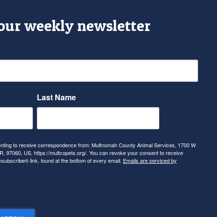
 our weekly newsletter
Last Name
senting to receive correspondence from: Multnomah County Animal Services, 1700 W
, 97060, US, https://multcopets.org/. You can revoke your consent to receive
nsubscribe® link, found at the bottom of every email.
Emails are serviced by