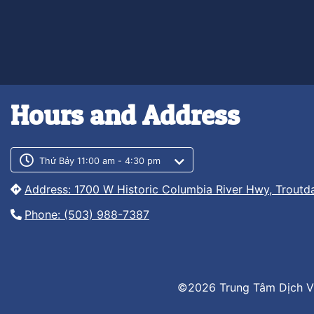
Hours and Address
Customer service phone numb
Customer service weekly hour
Thứ Bảy 11:00 am - 4:30 pm
Address: 1700 W Historic Columbia River Hwy, Troutd
Phone: (503) 988-7387
©2026 Trung Tâm Dịch V