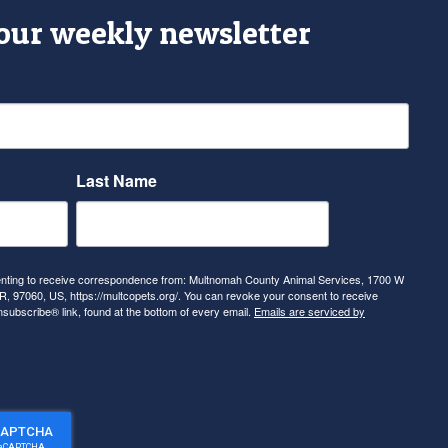
 our weekly newsletter
Last Name
senting to receive correspondence from: Multnomah County Animal Services, 1700 W
, 97060, US, https://multcopets.org/. You can revoke your consent to receive
nsubscribe® link, found at the bottom of every email.
Emails are serviced by