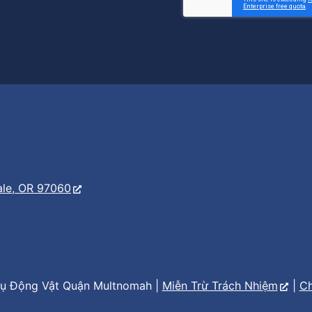
er
s
ale, OR 97060
ụ Động Vật Quận Multnomah |
Miễn Trừ Trách Nhiệm
|
Ch