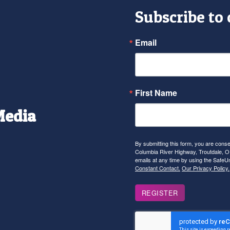
Subscribe to
Email
First Name
Media
r
tagram
YouTube
By submitting this form, you are con
Columbia River Highway, Troutdale, OR
emails at any time by using the SafeU
Constant Contact.
Our Privacy Policy.
REGISTER