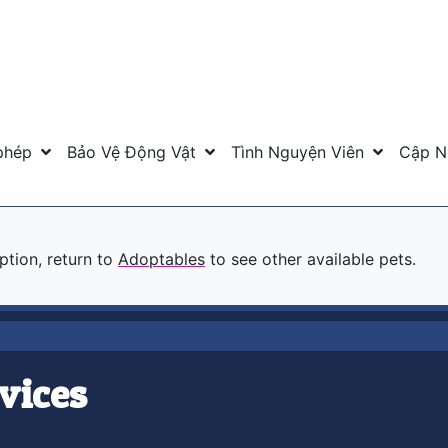
phép
Bảo Vệ Động Vật
Tình Nguyện Viên
Cập N
option, return to
Adoptables
to see other available pets.
vices