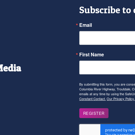
Subscribe to
Email
First Name
Media
r
tagram
YouTube
By submitting this form, you are con
Columbia River Highway, Troutdale, OR
emails at any time by using the SafeU
Constant Contact.
Our Privacy Policy.
REGISTER