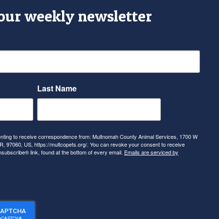
 our weekly newsletter
Last Name
senting to receive correspondence from: Multnomah County Animal Services, 1700 W
, 97060, US, https://multcopets.org/. You can revoke your consent to receive
nsubscribe® link, found at the bottom of every email.
Emails are serviced by