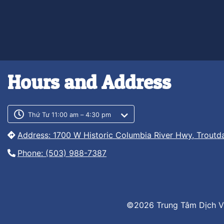
Hours and Address
Customer service phone numb
Customer service weekly hour
Thứ Tư 11:00 am – 4:30 pm
Address: 1700 W Historic Columbia River Hwy, Troutd
Phone: (503) 988-7387
©2026 Trung Tâm Dịch V