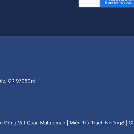
er
s
ale, OR 97060
ụ Động Vật Quận Multnomah |
Miễn Trừ Trách Nhiệm
|
Ch