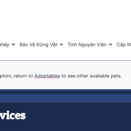
phép
Bảo Vệ Động Vật
Tình Nguyện Viên
Cập N
option, return to
Adoptables
to see other available pets.
vices