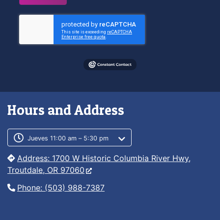
Hours and Address
Customer service phone number
Customer service weekly hours
Jueves 11:00 am – 5:30 pm
Address: 1700 W Historic Columbia River Hwy,
Troutdale, OR 97060
Phone: (503) 988-7387