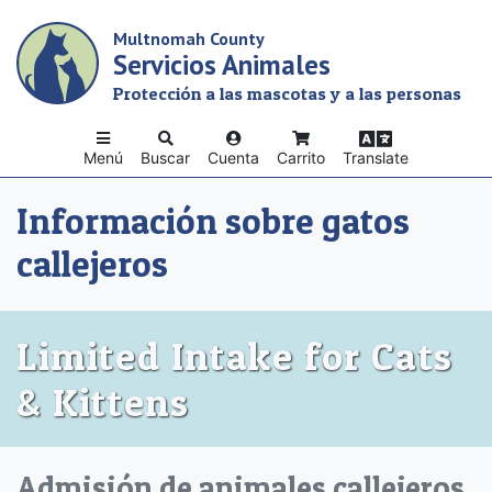
Skip
Multnomah County
to
Servicios Animales
main
content
Protección a las mascotas y a las personas
Menú
Buscar
Cuenta
Carrito
Translate
Información sobre gatos
callejeros
Limited Intake for Cats
& Kittens
Admisión de animales callejeros