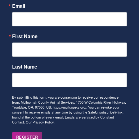
Email
First Name
Last Name
By submitting this form, you are consenting to receive correspondence
from: Multnomah County Animal Services, 1700 W Columbia River Highway,
Troutdale, OR, 97060, US, https://multcopets.org/. You can revoke your
consent to receive emails at any time by using the SafeUnsubscribe® link,
found at the bottom of every email.
Emails are serviced by Constant
Contact.
Our Privacy Policy.
REGISTER