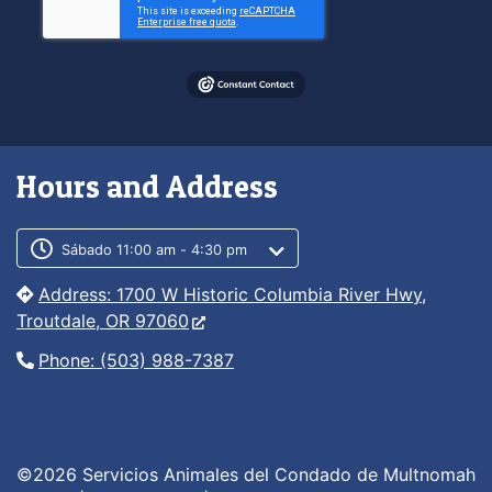
Hours and Address
Customer service phone number
Customer service weekly hours
Sábado 11:00 am - 4:30 pm
Address: 1700 W Historic Columbia River Hwy,
Troutdale, OR 97060
Phone: (503) 988-7387
©2026 Servicios Animales del Condado de Multnomah