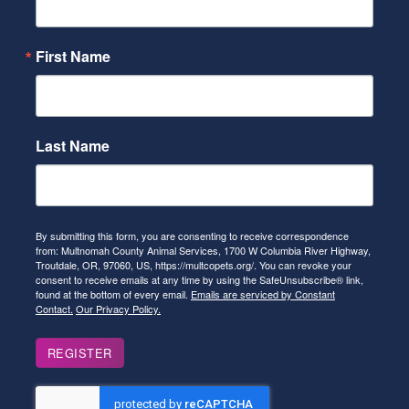
First Name
Last Name
By submitting this form, you are consenting to receive correspondence
from: Multnomah County Animal Services, 1700 W Columbia River Highway,
Troutdale, OR, 97060, US, https://multcopets.org/. You can revoke your
consent to receive emails at any time by using the SafeUnsubscribe® link,
found at the bottom of every email.
Emails are serviced by Constant
Contact.
Our Privacy Policy.
REGISTER