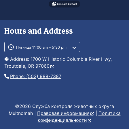
Hours and Address
Customer service phone number
Customer service weekly hours
Пятница 11:00 am – 5:30 pm
Address: 1700 W Historic Columbia River Hwy,
Troutdale, OR 97060
Phone: (503) 988-7387
©2026 Служба контроля животных округа
Multnomah |
Правовая информация
|
Политика
конфиденциальности